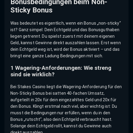
Bonusbedingungen beim Non-
Sticky Bonus
Was bedeutet es eigentlich, wenn ein Bonus „non-sticky“
ist? Ganz simpel: Dein Echtgeld und das Bonusguthaben
liegen getrennt. Du spielst zuerst mit deinem eigenen
Geld, kannst Gewinne direkt auszahlen lassen. Erst wenn
dein Echtgeld weg ist, wird der Bonus aktiviert – und das
bringt eine ganze Ladung Bedingungen mit sich.
1 Wagering-Anforderungen: Wie streng
sind sie wirklich?
Bei Stakes Casino liegt die Wagering-Anforderung für den
Non-Sticky Bonus bei satten 40-fachen Umsatz,
aufgeteilt in 20x für dein eingezahltes Geld und 20x für
den Bonus. Klingt erstmal nach viel, aber wichtig ist: Du
musst die Bedingungen nur erfüllen, wenn du in den
Bonus „rutscht“, also dein Echtgeld verbraucht hast.
Solange dein Echtgeld rollt, kannst du Gewinne auch
direkt auszahlen.