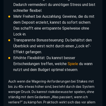
Dadurch vermeidest du unnötigen Stress und bist
schneller flexibel.
Mehr Freiheit bei Auszahlung: Gewinne, die du mit
dem Deposit erzielst, kannst du sofort sichern.
Das schafft eine entspannte Spielweise ohne
Lock-in.
Transparente Bonussteuerung: Du behältst den
Überblick und wirst nicht durch einen „Lock-in“-
Effekt gefangen.
Erhöhte Flexibilität: Du kannst besser
Entscheidungen treffen, welche
Spiele
du wann
nutzt und dein Budget optimal steuern.
Auch wenn die Wagering-Anforderungen bei Stakes mit
bis zu 40x etwas höher sind, besteht durch das System
weniger Druck. Du kannst risikobewusster spielen, ohne
ständig mit dem Gedanken „Was passiert, wenn ich
verliere?“ zu kämpfen. Praktisch wirkt sich das vor allem