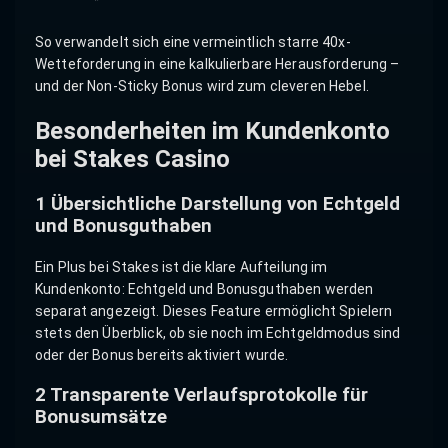
So verwandelt sich eine vermeintlich starre 40x-
Wetteforderung in eine kalkulierbare Herausforderung –
und der Non-Sticky Bonus wird zum cleveren Hebel.
Besonderheiten im Kundenkonto
bei Stakes Casino
1 Übersichtliche Darstellung von Echtgeld
und Bonusguthaben
Ein Plus bei Stakes ist die klare Aufteilung im
Kundenkonto: Echtgeld und Bonusguthaben werden
separat angezeigt. Dieses Feature ermöglicht Spielern
stets den Überblick, ob sie noch im Echtgeldmodus sind
oder der Bonus bereits aktiviert wurde.
2 Transparente Verlaufsprotokolle für
Bonusumsätze