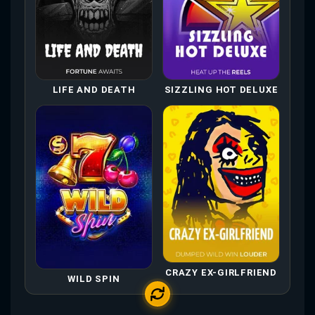
LIFE AND DEATH
SIZZLING HOT DELUXE
CRAZY EX-GIRLFRIEND
WILD SPIN