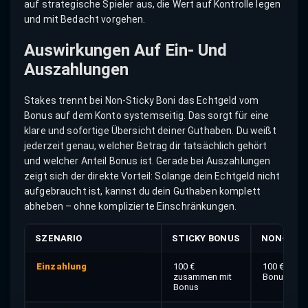
auf strategische Spieler aus, die Wert auf Kontrolle legen
und mit Bedacht vorgehen.
Auswirkungen Auf Ein- Und
Auszahlungen
Stakes trennt bei Non-Sticky Boni das Echtgeld vom
Bonus auf dem Konto systemseitig. Das sorgt für eine
klare und sofortige Übersicht deiner Guthaben. Du weißt
jederzeit genau, welcher Betrag dir tatsächlich gehört
und welcher Anteil Bonus ist. Gerade bei Auszahlungen
zeigt sich der direkte Vorteil: Solange dein Echtgeld nicht
aufgebraucht ist, kannst du dein Guthaben komplett
abheben – ohne komplizierte Einschränkungen.
SZENARIO
STICKY BONUS
NON-STIC
Einzahlung
100 €
100 € Echt
zusammen mit
Bonus
Bonus