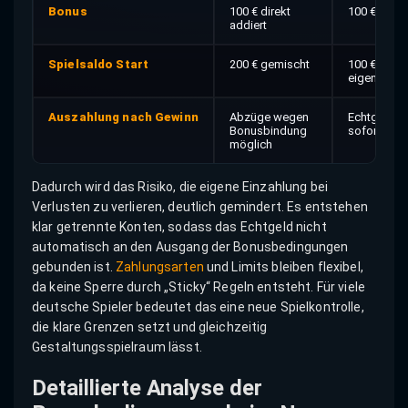
Bonus
100 € direkt
100 € Bonus
addiert
Spielsaldo Start
200 € gemischt
100 € Echt
eigenständ
Auszahlung nach Gewinn
Abzüge wegen
Echtgeld u
Bonusbindung
sofort aus
möglich
Dadurch wird das Risiko, die eigene Einzahlung bei
Verlusten zu verlieren, deutlich gemindert. Es entstehen
klar getrennte Konten, sodass das Echtgeld nicht
automatisch an den Ausgang der Bonusbedingungen
gebunden ist.
Zahlungsarten
und Limits bleiben flexibel,
da keine Sperre durch „Sticky“ Regeln entsteht. Für viele
deutsche Spieler bedeutet das eine neue Spielkontrolle,
die klare Grenzen setzt und gleichzeitig
Gestaltungsspielraum lässt.
Detaillierte Analyse der