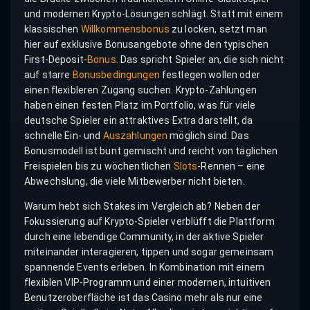
und modernen Krypto-Lösungen schlägt. Statt mit einem
klassischen
Willkommensbonus
zu locken, setzt man
hier auf exklusive Bonusangebote ohne den typischen
First-Deposit-
Bonus
. Das spricht Spieler an, die sich nicht
auf starre
Bonusbedingungen
festlegen wollen oder
einen flexibleren Zugang suchen. Krypto-Zahlungen
haben einen festen Platz im Portfolio, was für viele
deutsche Spieler ein attraktives Extra darstellt, da
schnelle Ein- und
Auszahlungen
möglich sind. Das
Bonusmodell ist bunt gemischt und reicht von täglichen
Freispielen bis zu wöchentlichen
Slots
-Rennen – eine
Abwechslung, die viele Mitbewerber nicht bieten.
Warum hebt sich Stakes im Vergleich ab? Neben der
Fokussierung auf Krypto-Spieler verblüfft die Plattform
durch eine lebendige Community, in der aktive Spieler
miteinander interagieren, tippen und sogar gemeinsam
spannende Events erleben. In Kombination mit einem
flexiblen VIP-Programm und einer modernen, intuitiven
Benutzeroberfläche ist das Casino mehr als nur eine