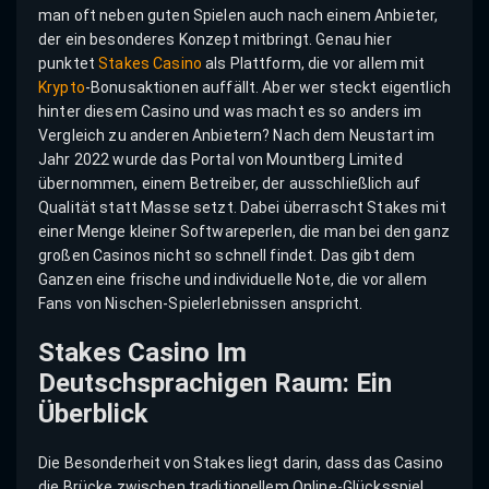
man oft neben guten Spielen auch nach einem Anbieter,
der ein besonderes Konzept mitbringt. Genau hier
punktet
Stakes Casino
als Plattform, die vor allem mit
Krypto
-Bonusaktionen auffällt. Aber wer steckt eigentlich
hinter diesem Casino und was macht es so anders im
Vergleich zu anderen Anbietern? Nach dem Neustart im
Jahr 2022 wurde das Portal von Mountberg Limited
übernommen, einem Betreiber, der ausschließlich auf
Qualität statt Masse setzt. Dabei überrascht Stakes mit
einer Menge kleiner Softwareperlen, die man bei den ganz
großen Casinos nicht so schnell findet. Das gibt dem
Ganzen eine frische und individuelle Note, die vor allem
Fans von Nischen-Spielerlebnissen anspricht.
Stakes Casino Im
Deutschsprachigen Raum: Ein
Überblick
Die Besonderheit von Stakes liegt darin, dass das Casino
die Brücke zwischen traditionellem Online-Glücksspiel