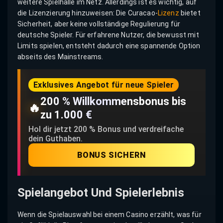
weitere Spielhalle im Netz. Allerdings ist es wichtig, auf
die Lizenzierung hinzuweisen: Die Curacao-
Lizenz
bietet
Sicherheit, aber keine vollständige Regulierung für
deutsche Spieler. Für erfahrene Nutzer, die bewusst mit
Limits spielen, entsteht dadurch eine spannende Option
abseits des Mainstreams.
Exklusives Angebot für neue Spieler
200 % Willkommensbonus bis
🔥
zu 1.000 €
Hol dir jetzt 200 % Bonus und verdreifache
dein Guthaben.
BONUS SICHERN
Spielangebot Und Spielerlebnis
Wenn die Spielauswahl bei einem Casino erzählt, was für