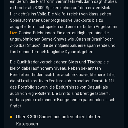
ein Gefühl die Plattform vermitteln will, dann sagt Stakes
mit mehr als 3.300 Spielen schon auf den ersten Blick:
Hier geht’s ins Volle. Die Vielfalt reicht von klassischen
Spielautomaten über progressive Jackpots bis zu
ausgefeilten Tischspielen und einem starken Angebot an
Live
-Casino-Erlebnissen. Ein echtes Highlight sind die
ungewöhnlichen Game-Shows wie „Cash or Crash“ oder
„Football Studio“, die dem Spielspaß eine spannende und
fast schon fernsehtaugliche Dynamik geben.
Die Qualität der verschiedenen Slots und Tischspiele
bleibt dabei auf hohem Niveau. Neben bekannten
Herstellern finden sich hier auch exklusive, kleinere Titel,
die oft mit kreativen Features überraschen. Damit trifft
das Portfolio sowohl die Bedürfnisse von Casual- als
auch von High-Rollern. Die Limits sind breit gefächert,
sodass jeder mit seinem Budget einen passenden Tisch
findet.
Über 3.300 Games aus unterschiedlichsten
Kategorien