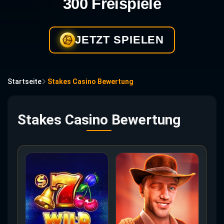
300 Freispiele
JETZT SPIELEN
Startseite
Stakes Casino Bewertung
Stakes Casino Bewertung