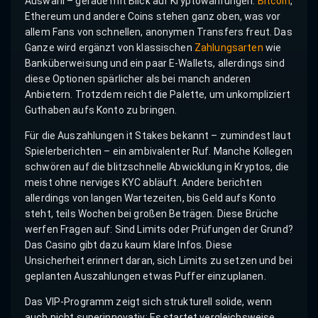
Auswahl – gerade mit Blick auf Kryptowährungen.
Bitcoin
,
Ethereum und andere Coins stehen ganz oben, was vor
allem Fans von schnellen, anonymen Transfers freut. Das
Ganze wird ergänzt von klassischen
Zahlungsarten
wie
Banküberweisung und ein paar E-Wallets, allerdings sind
diese Optionen spärlicher als bei manch anderen
Anbietern. Trotzdem reicht die Palette, um unkompliziert
Guthaben aufs Konto zu bringen.
Für die Auszahlungen it Stakes bekannt – zumindest laut
Spielerberichten – ein ambivalenter Ruf. Manche Kollegen
schwören auf die blitzschnelle Abwicklung in Kryptos, die
meist ohne nerviges KYC abläuft. Andere berichten
allerdings von langen Wartezeiten, bis Geld aufs Konto
steht, teils Wochen bei großen Beträgen. Diese Brüche
werfen Fragen auf: Sind Limits oder Prüfungen der Grund?
Das Casino gibt dazu kaum klare Infos. Diese
Unsicherheit erinnert daran, sich Limits zu setzen und bei
geplanten Auszahlungen etwas Puffer einzuplanen.
Das VIP-Programm zeigt sich strukturell solide, wenn
auch nicht superinnovativ: Es startet vergleichsweise