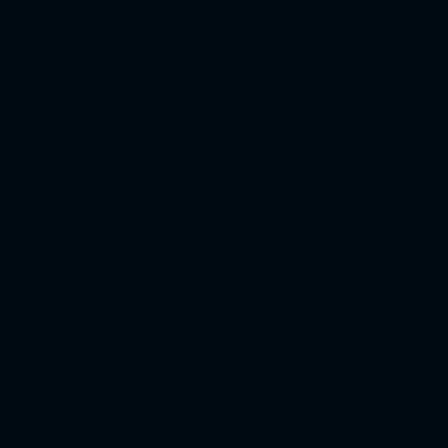
ZAHLUNGSMETHODEN