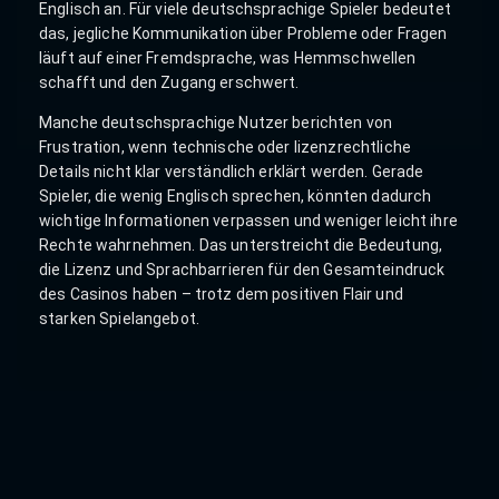
Englisch an. Für viele deutschsprachige Spieler bedeutet
das, jegliche Kommunikation über Probleme oder Fragen
läuft auf einer Fremdsprache, was Hemmschwellen
schafft und den Zugang erschwert.
Manche deutschsprachige Nutzer berichten von
Frustration, wenn technische oder lizenzrechtliche
Details nicht klar verständlich erklärt werden. Gerade
Spieler, die wenig Englisch sprechen, könnten dadurch
wichtige Informationen verpassen und weniger leicht ihre
Rechte wahrnehmen. Das unterstreicht die Bedeutung,
die Lizenz und Sprachbarrieren für den Gesamteindruck
des Casinos haben – trotz dem positiven Flair und
starken Spielangebot.